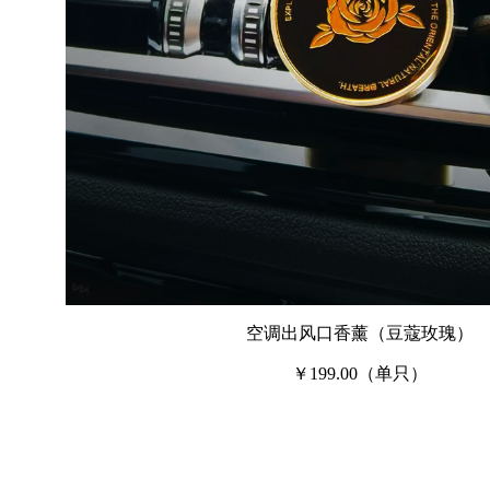
空调出风口香薰（豆蔻玫瑰）
￥199.00（单只）